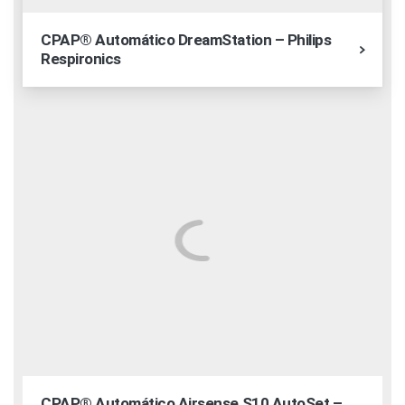
CPAP® Automático DreamStation – Philips
Respironics
CPAP® Automático Airsense S10 AutoSet –