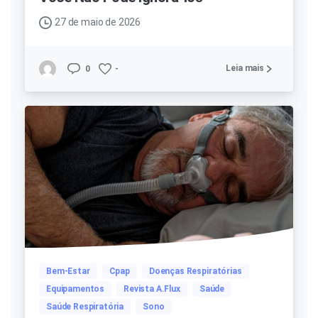
27 de maio de 2026
Leia mais
0
-
Bem-Estar
Cpap
Doenças Respiratórias
Equipamentos
Revista A.Flux
Saúde
Saúde Respiratória
Sono