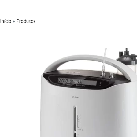
Início
»
Produtos
»
Concentrador de oxigênio 5 LPM com nebuliz