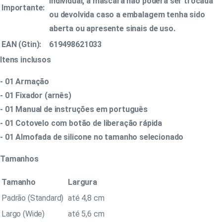
individual, a máscara não poderá ser trocada
Importante:
ou devolvida caso a embalagem tenha sido
aberta ou apresente sinais de uso.
EAN (Gtin):
619498621033
Itens inclusos
- 01 Armação
- 01 Fixador (arnês)
- 01 Manual de instruções em português
- 01 Cotovelo com botão de liberação rápida
- 01 Almofada de silicone no tamanho selecionado
Tamanhos
Tamanho
Largura
Padrão (Standard)
até 4,8 cm
Largo (Wide)
até 5,6 cm