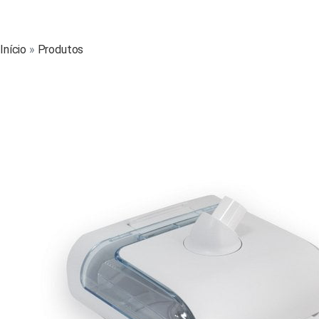
Início
»
Produtos
»
Umidificador Aquecido DreamStation – Philips