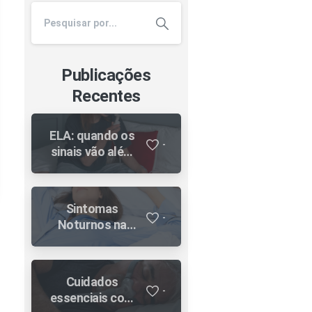
Publicações
Recentes
ELA: quando os
-
sinais vão além
da fraqueza
muscular e por
que o cuidado
Sintomas
respiratório faz
-
Noturnos na
diferença ao
Asma: Por Que
longo da
Você Não Pode
evolução
Ignorá-los
Cuidados
-
essenciais com