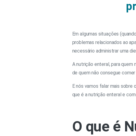
p
Em algumas situações (quando
problemas relacionados ao apar
necessário administrar uma die
A nutrição enteral, para quem 
de quem não consegue comer p
E nós vamos falar mais sobre 
que é a nutrição enteral e com
O que é N