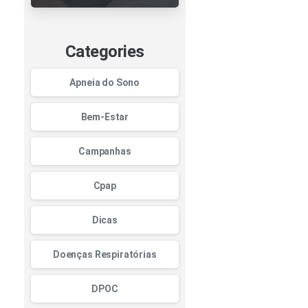
o CPAP: como
garantir
eficiência,
durabilidade e
Categories
segurança no
tratamento
Apneia do Sono
Bem-Estar
Campanhas
Cpap
Dicas
Doenças Respiratórias
DPOC