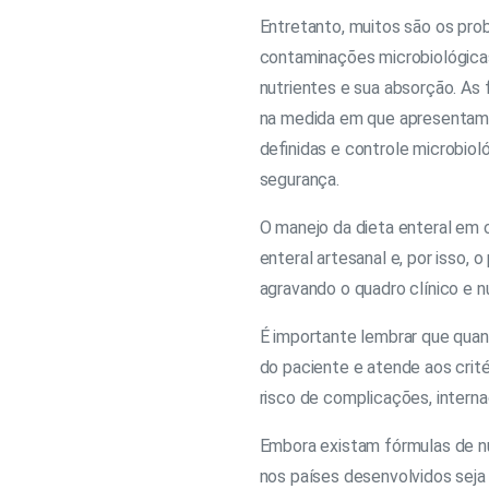
Entretanto, muitos são os pro
contaminações microbiológicas
nutrientes e sua absorção. As 
na medida em que apresentam e
definidas e controle microbiol
segurança.
O manejo da dieta enteral em c
enteral artesanal e, por isso, 
agravando o quadro clínico e nu
É importante lembrar que quan
do paciente e atende aos crit
risco de complicações, intern
Embora existam fórmulas de nut
nos países desenvolvidos seja