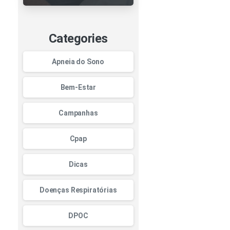
o CPAP: como
garantir
eficiência,
durabilidade e
Categories
segurança no
tratamento
Apneia do Sono
Bem-Estar
Campanhas
Cpap
Dicas
Doenças Respiratórias
DPOC