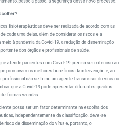
inamento, passo a passo, a segurança desse novo processo.
scolher?
icas fisioterapêuticas deve ser realizada de acordo com as
de cada uma delas, além de considerar os riscos e a
Em meio à pandemia da Covid-19, a redução da disseminação
portante dos órgãos e profissionais de saúde.
que atende pacientes com Covid-19 precisa ser criterioso ao
que promovam os melhores benefícios da intervenção e, ao
rofissional não se torne um agente transmissor do vírus ou
mbrar que a Covid-19 pode apresentar diferentes quadros
 de formas variadas.
ciente possa ser um fator determinante na escolha dos
pêuticas, independentemente da classificação, deve-se
e risco de disseminação do vírus e, portanto, o