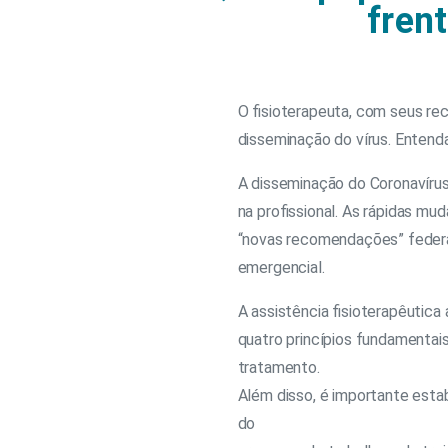
fren
O fisioterapeuta, com seus re
disseminação do vírus. Entenda
A disseminação do Coronavírus
na profissional. As rápidas mu
“novas recomendações” federai
emergencial.
A assistência fisioterapêutic
quatro princípios fundamentais
tratamento.
Além disso, é importante esta
do