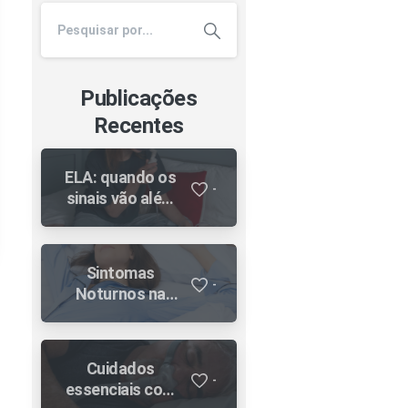
Publicações
Recentes
ELA: quando os
-
sinais vão além
da fraqueza
muscular e por
que o cuidado
Sintomas
respiratório faz
-
Noturnos na
diferença ao
Asma: Por Que
longo da
Você Não Pode
evolução
Ignorá-los
Cuidados
-
essenciais com