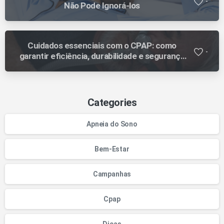
-
Não Pode Ignorá-los
Cuidados essenciais com o CPAP: como
-
garantir eficiência, durabilidade e segurança
no tratamento
Categories
Apneia do Sono
Bem-Estar
Campanhas
Cpap
Dicas