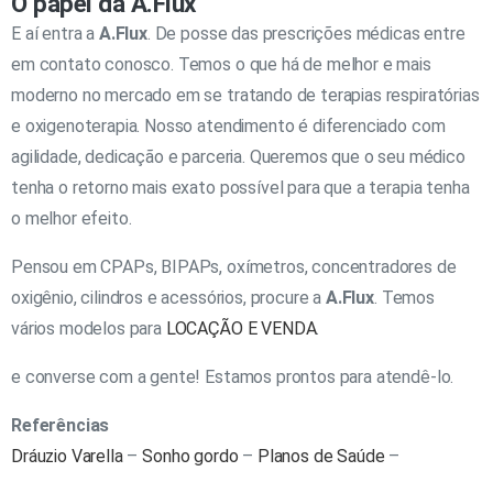
O papel da A.Flux
E aí entra a
A.Flux
. De posse das prescrições médicas entre
em contato conosco. Temos o que há de melhor e mais
moderno no mercado em se tratando de terapias respiratórias
e oxigenoterapia. Nosso atendimento é diferenciado com
agilidade, dedicação e parceria. Queremos que o seu médico
tenha o retorno mais exato possível para que a terapia tenha
o melhor efeito.
Pensou em CPAPs, BIPAPs, oxímetros, concentradores de
oxigênio, cilindros e acessórios, procure a
A.Flux
. Temos
vários modelos para
LOCAÇÃO E VENDA
.
e converse com a gente! Estamos prontos para atendê-lo.
Referências
Dráuzio Varella
–
Sonho gordo
–
Planos de Saúde
– ​