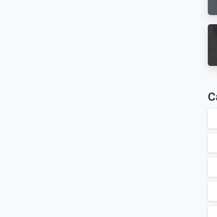
0
-
s da A.Flux para prevenir o
C
 de alerta. De acordo com a entidade, até 2030, a
lesmente DPOC, será a terceira doença que mais vai
.
Leia mais