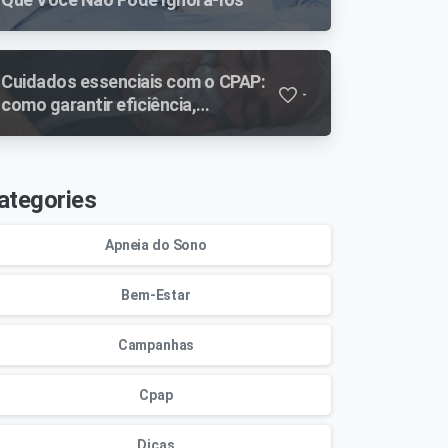
Cuidados essenciais com o CPAP:
-
como garantir eficiência,
durabilidade e segurança no
tratamento
ategories
Apneia do Sono
Bem-Estar
Campanhas
Cpap
Dicas