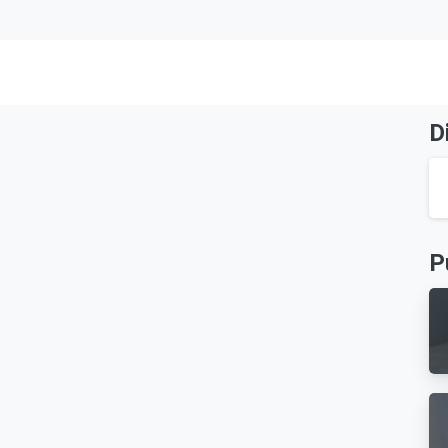
g:
Dpoc
D
P